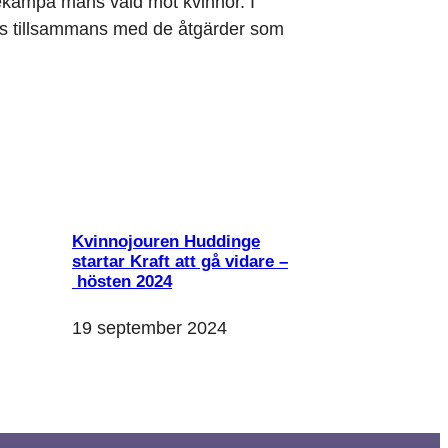
bekämpa mäns våld mot kvinnor. I
as tillsammans med de åtgärder som
Kvinnojouren Huddinge
startar Kraft att gå vidare –
hösten 2024
19 september 2024