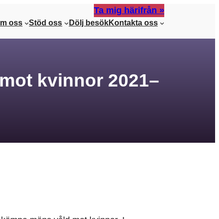
Ta mig härifrån »
m oss
Stöd oss
Dölj besök
Kontakta oss
 mot kvinnor 2021–