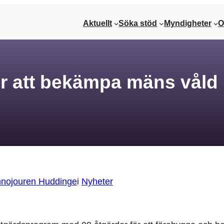
Aktuellt
Söka stöd
Myndigheter
O
r att bekämpa mäns våld
nnojouren Huddinge
i
Nyheter