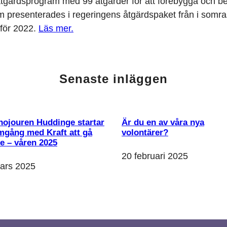
t åtgärdsprogram med 99 åtgärder för att förebygga och 
m presenterades i regeringens åtgärdspaket från i somr
 för 2022.
Läs mer.
Senaste inläggen
nojouren Huddinge startar
Är du en av våra nya
mgång med Kraft att gå
volontärer?
re – våren 2025
20 februari 2025
ars 2025