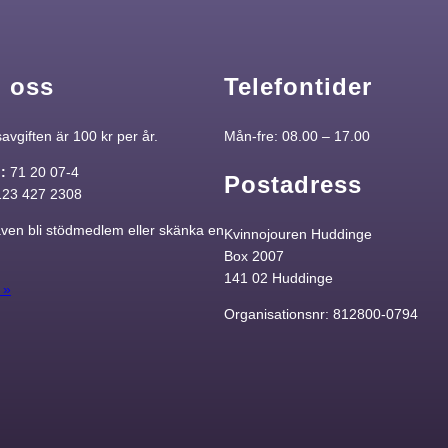
 oss
Telefontider
vgiften är 100 kr per år.
Mån-fre: 08.00 – 17.00
o:
71 20 07-4
Postadress
123 427 2308
ven bli stödmedlem eller skänka en
Kvinnojouren Huddinge
Box 2007
141 02 Huddinge
 »
Organisationsnr: 812800-0794