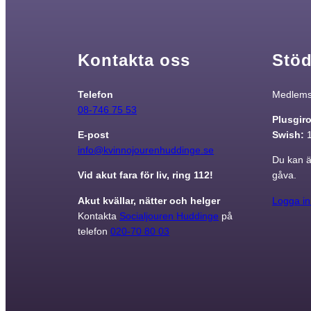
taget ska
fungera.
Kontakta oss
Stöd
Statistik
För att vi ska
Telefon
Medlemsa
kunna
08-746 75 53
Plusgir
förbättra
hemsidans
E-post
Swish:
funktionalitet
info@kvinnojourenhuddinge.se
Du kan ä
och
Vid akut fara för liv, ring 112!
gåva.
uppbyggnad,
baserat på
Akut kvällar, nätter och helger
Logga in
hur
Kontakta
Socialjouren Huddinge
på
hemsidan
telefon
020-70 80 03
används.
Upplevelse
För att vår