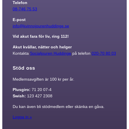
Telefon
08-746 75 53
Marknadsföring
E-post
Genom att dela
med dig av dina
info@kvinnojourenhuddinge.se
intressen och ditt
beteende när du
Vid akut fara för liv, ring 112!
surfar ökar du
chansen att få se
Akut kvällar, nätter och helger
personligt
anpassat innehåll
Kontakta
Socialjouren Huddinge
på telefon
020-70 80 03
och erbjudanden.
Stöd oss
Medlemsavgiften är 100 kr per år.
Plusgiro:
71 20 07-4
Swish:
123 427 2308
Du kan även bli stödmedlem eller skänka en gåva.
Logga in »