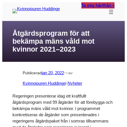
Hoppa
Ta mig härifrån »
till
innehåll
Åtgärdsprogram för att
bekämpa mäns våld mot
kvinnor 2021–2023
Publicerad
jan 20, 2022
—
av
Kvinnojouren Huddinge
i
Nyheter
Regeringen presenterar idag ett kraftfullt
åtgärdsprogram med 99 åtgärder för att förebygga och
bekämpa mäns våld mot kvinnor. I programmet
konkretiseras de åtgärder som presenterades i
regeringens åtgärdspaket från i somras tillsammans