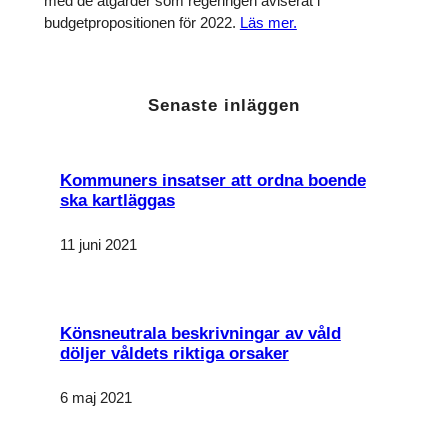
med de åtgärder som regeringen aviserat i
budgetpropositionen för 2022.
Läs mer.
Senaste inläggen
Kommuners insatser att ordna boende
ska kartläggas
Nödvändiga
Dessa kakor
går inte att
11 juni 2021
välja bort. De
behövs för
att hemsidan
över huvud
taget ska
Könsneutrala beskrivningar av våld
fungera.
döljer våldets riktiga orsaker
6 maj 2021
Statistik
För att vi
ska kunna