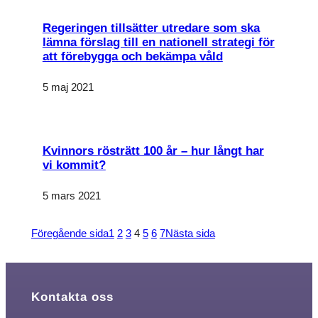
förbättra
hemsidans
funktionalitet
Regeringen tillsätter utredare som ska
och
lämna förslag till en nationell strategi för
uppbyggnad,
att förebygga och bekämpa våld
baserat på
hur
hemsidan
5 maj 2021
används.
Upplevelse
Kvinnors rösträtt 100 år – hur långt har
För att vår
hemsida ska
vi kommit?
prestera så
bra som
5 mars 2021
möjligt under
ditt besök.
Om du
nekar de här
Föregående sida
1
2
3
4
5
6
7
Nästa sida
kakorna
kommer
viss
funktionalitet
att försvinna
Kontakta oss
från
hemsidan.