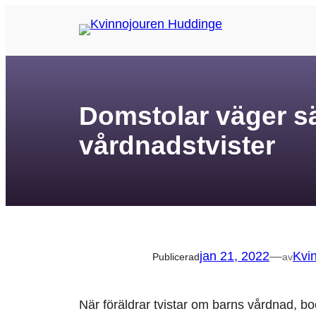
Hoppa
till
innehåll
Domstolar väger säl
vårdnadstvister
jan 21, 2022
—
Kvi
Publicerad
av
När föräldrar tvistar om barns vårdnad, bo