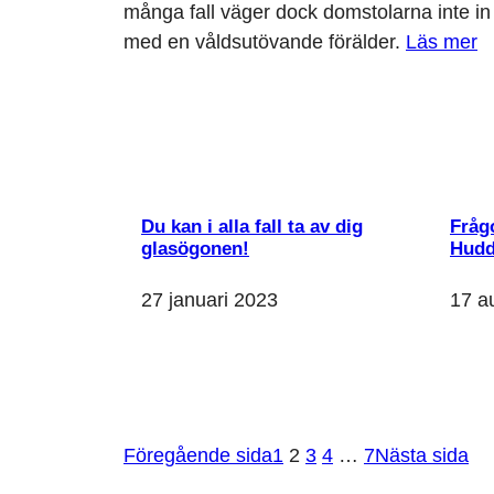
många fall väger dock domstolarna inte in u
med en våldsutövande förälder.
Läs mer
Du kan i alla fall ta av dig
Frågo
glasögonen!
Hudd
27 januari 2023
17 a
Nödvändiga
Dessa kakor
går inte att
välja bort. De
behövs för att
Föregående sida
1
2
3
4
…
7
Nästa sida
hemsidan
över huvud