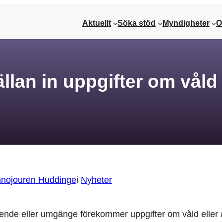
Aktuellt
Söka stöd
Myndigheter
O
lan in uppgifter om våld 
nnojouren Huddinge
i
Nyheter
ende eller umgänge förekommer uppgifter om våld eller an