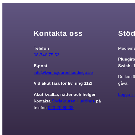
taget ska
fungera.
Kontakta oss
Stöd
Statistik
För att vi ska
kunna
Telefon
Medlemsa
förbättra
08-746 75 53
hemsidans
Plusgir
funktionalitet
E-post
Swish:
och
info@kvinnojourenhuddinge.se
Du kan ä
uppbyggnad,
Vid akut fara för liv, ring 112!
gåva.
baserat på
hur
Akut kvällar, nätter och helger
Logga in
hemsidan
Kontakta
Socialjouren Huddinge
på
används.
telefon
020-70 80 03
Upplevelse
För att vår