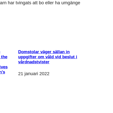
 barn har tvingats att bo eller ha umgänge
o
Domstolar väger sällan in
 the
uppgifter om våld vid beslut i
vårdnadstvister
ives
n’s
21 januari 2022