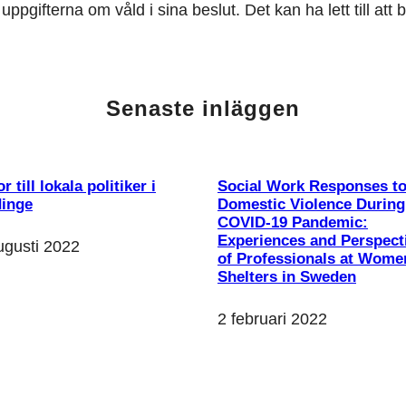
ppgifterna om våld i sina beslut. Det kan ha lett till att
Senaste inläggen
r till lokala politiker i
Social Work Responses t
inge
Domestic Violence During
COVID-19 Pandemic:
Experiences and Perspect
ugusti 2022
of Professionals at Wome
Shelters in Sweden
2 februari 2022