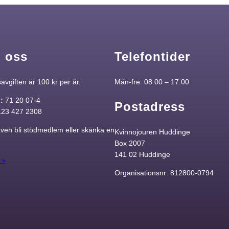
 oss
Telefontider
vgiften är 100 kr per år.
Mån-fre: 08.00 – 17.00
o:
71 20 07-4
Postadress
123 427 2308
ven bli stödmedlem eller skänka en
Kvinnojouren Huddinge
Box 2007
141 02 Huddinge
 »
Organisationsnr: 812800-0794