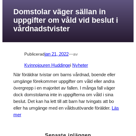
Domstolar väger sällan in
uppgifter om våld vid beslut i
vårdnadstvister
Publicerad
jan 21, 2022
—
av
Kvinnojouren Huddinge
i
Nyheter
När föräldrar tvistar om barns vårdnad, boende eller
umgänge förekommer uppgifter om våld eller andra
övergrepp i en majoritet av fallen. I många fall väger
dock domstolarna inte in uppgifterna om våld i sina
beslut. Det kan ha lett till att barn har tvingats att bo
eller ha umgänge med en våldsutövande förälder.
Läs
mer
Senaste inläggen