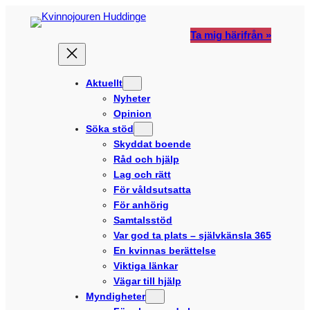
Hoppa
till
Ta mig härifrån »
innehåll
Aktuellt
Nyheter
Opinion
Söka stöd
Skyddat boende
Råd och hjälp
Lag och rätt
För våldsutsatta
För anhörig
Samtalsstöd
Var god ta plats – självkänsla 365
En kvinnas berättelse
Viktiga länkar
Vägar till hjälp
Myndigheter