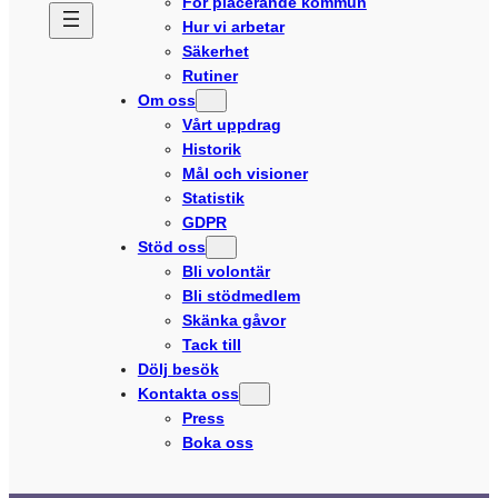
För placerande kommun
Hur vi arbetar
Säkerhet
Rutiner
Om oss
Vårt uppdrag
Historik
Mål och visioner
Statistik
GDPR
Stöd oss
Bli volontär
Bli stödmedlem
Skänka gåvor
Tack till
Dölj besök
Kontakta oss
Press
Boka oss