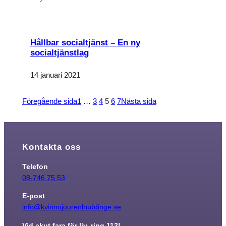
Hållbar socialtjänst – En ny
socialtjänstlag
14 januari 2021
Föregående sida
1
…
3
4
5
6
7
Nästa sida
Kontakta oss
Telefon
08-746 75 53
E-post
info@kvinnojourenhuddinge.se
Vid akut fara för liv, ring 112!