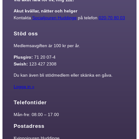
Akut kvällar, nätter och helger
Kontakta
Socialjouren Huddinge
på telefon
020-70 80 03
Stöd oss
Medlemsavgiften är 100 kr per år.
Plusgiro:
71 20 07-4
Swish:
123 427 2308
Du kan även bli stödmedlem eller skänka en gåva.
Logga in »
Telefontider
Mån-fre: 08.00 – 17.00
Postadress
Kvinnojouren Huddinge