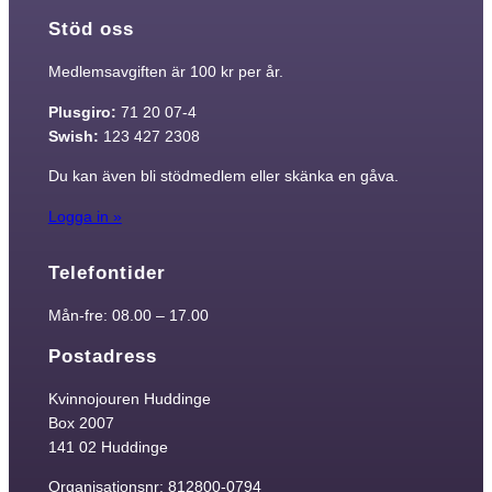
Stöd oss
Medlemsavgiften är 100 kr per år.
Plusgiro:
71 20 07-4
Swish:
123 427 2308
Du kan även bli stödmedlem eller skänka en gåva.
Logga in »
Telefontider
Mån-fre: 08.00 – 17.00
Postadress
Kvinnojouren Huddinge
Box 2007
141 02 Huddinge
Organisationsnr: 812800-0794