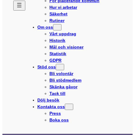
För placerande kommun
Hur vi arbetar
Säkerhet
Rutiner
Om oss
Vårt uppdrag
Historik
Mål och visioner
Statistik
GDPR
Stöd oss
Bli volontär
Bli stödmedlem
Skänka gåvor
Tack till
Dölj besök
Kontakta oss
Press
Boka oss