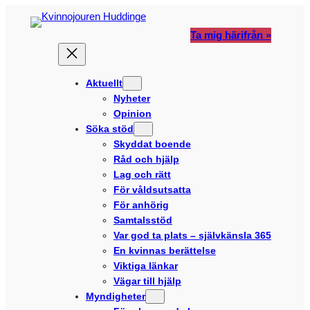
Hoppa
till
Ta mig härifrån »
innehåll
Aktuellt
Nyheter
Opinion
Söka stöd
Skyddat boende
Råd och hjälp
Lag och rätt
För våldsutsatta
För anhörig
Samtalsstöd
Var god ta plats – självkänsla 365
En kvinnas berättelse
Viktiga länkar
Vägar till hjälp
Myndigheter