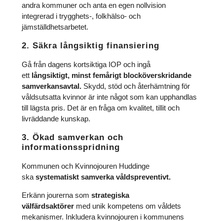
andra kommuner och anta en egen nollvision
integrerad i trygghets-, folkhälso- och
jämställdhetsarbetet.
2. Säkra långsiktig finansiering
Gå från dagens kortsiktiga IOP och ingå
ett
långsiktigt, minst femårigt blocköverskridande
samverkansavtal.
Skydd, stöd och återhämtning för
våldsutsatta kvinnor är inte något som kan upphandlas
till lägsta pris. Det är en fråga om kvalitet, tillit och
livräddande kunskap.
3. Ökad samverkan och
informationsspridning
Kommunen och Kvinnojouren Huddinge
ska
systematiskt samverka våldspreventivt.
Erkänn jourerna som
strategiska
välfärdsaktörer
med unik kompetens om våldets
mekanismer. Inkludera kvinnojouren i kommunens