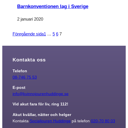
Barnkonventionen lag i Sverige
2 januari 2020
Föregående sida
1
…
5
6
7
Kontakta oss
Telefon
08-746 75 53
E-post
info@kvinnojourenhuddinge.se
Vid akut fara för liv, ring 112!
Akut kvällar, nätter och helger
Kontakta
Socialjouren Huddinge
på telefon
020-70 80 03