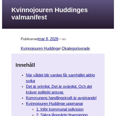
Kvinnojouren Huddinges
valmanifest
Publicerad
mar 8, 2026
—
av
Kvinnojouren Huddinge
i
Okategoriserade
Innehåll
När våldet blir vardag får samhället aldrig
svika
Det är orimligt. Det är ovärdigt. Och det
kräver politiskt ansvar.
Kommunens handlingskraft är avgörande!
Kvinnojouren Huddinge uppmanar
1. Inför kommunal nollvision
2. Säkra långsiktig finansiering