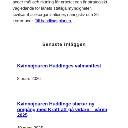
anger mål och riktning för arbetet och är strategiskt
vägledande för länets statliga myndigheter,
civilsamhällesorganisationer, näringsliv och 26
kommuner.
Till handlingsplanen.
Senaste inläggen
Nödvändiga
Dessa kakor
Kvinnojouren Huddinges valmanifest
går inte att
välja bort. De
8 mars 2026
behövs för
att hemsidan
över huvud
taget ska
fungera.
Kvinnojouren Huddinge startar ny
omgång med Kraft att gå vidare – våren
2025
Statistik
För att vi
ska kunna
10 mars 2025