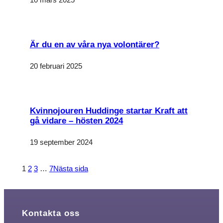
förbättra
hemsidans
funktionalitet
och
uppbyggnad,
baserat på
Är du en av våra nya volontärer?
hur
hemsidan
används.
20 februari 2025
Upplevelse
För att vår
Kvinnojouren Huddinge startar Kraft att
hemsida ska
gå vidare – hösten 2024
prestera så
bra som
möjligt under
19 september 2024
ditt besök.
Om du
nekar de här
1
2
3
…
7
Nästa sida
kakorna
kommer
viss
funktionalitet
att försvinna
från
Kontakta oss
hemsidan.