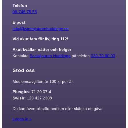
Telefon
08-746 75 53
Marknadsföring
Genom att dela
E-post
med dig av dina
info@kvinnojourenhuddinge.se
intressen och ditt
beteende när du
surfar ökar du
Vid akut fara för liv, ring 112!
chansen att få se
personligt
Akut kvällar, nätter och helger
anpassat innehåll
Kontakta
Socialjouren Huddinge
på telefon
020-70 80 03
och erbjudanden.
Stöd oss
Medlemsavgiften är 100 kr per år.
Plusgiro:
71 20 07-4
Swish:
123 427 2308
Du kan även bli stödmedlem eller skänka en gåva.
Logga in »