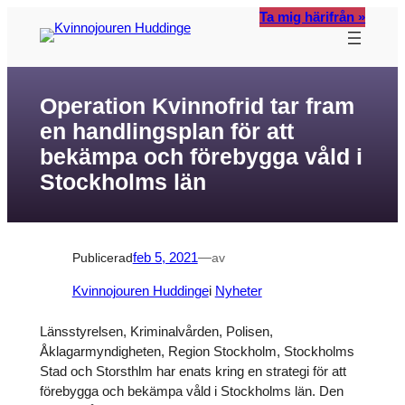
Hoppa
Ta mig härifrån »
till
innehåll
Operation Kvinnofrid tar fram
en handlingsplan för att
bekämpa och förebygga våld i
Stockholms län
Publicerad
feb 5, 2021
—
av
Kvinnojouren Huddinge
i
Nyheter
Länsstyrelsen, Kriminalvården, Polisen,
Åklagarmyndigheten, Region Stockholm, Stockholms
Stad och Storsthlm har enats kring en strategi för att
förebygga och bekämpa våld i Stockholms län. Den