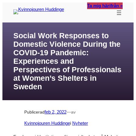
Hoppa
Ta mig härifrån »
till
innehåll
Social Work Responses to
Domestic Violence During the
COVID-19 Pandemic:
Experiences and
Perspectives of Professionals
at Women’s Shelters in
Sweden
Publicerad
feb 2, 2022
—
av
Kvinnojouren Huddinge
i
Nyheter