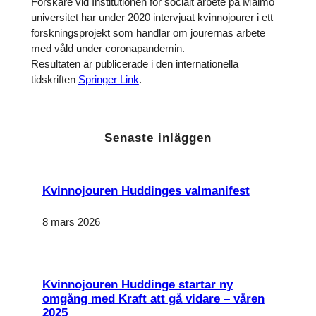
Forskare vid Institutionen för socialt arbete på Malmö
universitet har under 2020 intervjuat kvinnojourer i ett
forskningsprojekt som handlar om jourernas arbete
med våld under coronapandemin.
Resultaten är publicerade i den internationella
tidskriften
Springer Link
.
Senaste inläggen
Nödvändiga
Dessa kakor
går inte att
välja bort. De
Kvinnojouren Huddinges valmanifest
behövs för
att hemsidan
över huvud
8 mars 2026
taget ska
fungera.
Kvinnojouren Huddinge startar ny
Statistik
För att vi
omgång med Kraft att gå vidare – våren
ska kunna
2025