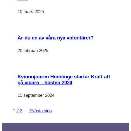
förbättra
hemsidans
funktionalitet
10 mars 2025
och
uppbyggnad,
baserat på
hur
hemsidan
Är du en av våra nya volontärer?
används.
20 februari 2025
Upplevelse
För att vår
hemsida ska
prestera så
bra som
Kvinnojouren Huddinge startar Kraft att
möjligt under
gå vidare – hösten 2024
ditt besök.
Om du
nekar de här
19 september 2024
kakorna
kommer
viss
1
2
3
…
7
Nästa sida
funktionalitet
att försvinna
från
hemsidan.