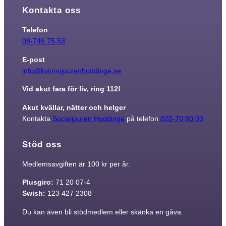
Kontakta oss
Marknadsföring
Telefon
Genom att dela
08-746 75 53
med dig av dina
intressen och ditt
E-post
beteende när du
surfar ökar du
info@kvinnojourenhuddinge.se
chansen att få se
personligt
Vid akut fara för liv, ring 112!
anpassat innehåll
och erbjudanden.
Akut kvällar, nätter och helger
Kontakta
Socialjouren Huddinge
på telefon
020-70 80 03
Stöd oss
Medlemsavgiften är 100 kr per år.
Plusgiro:
71 20 07-4
Swish:
123 427 2308
Du kan även bli stödmedlem eller skänka en gåva.