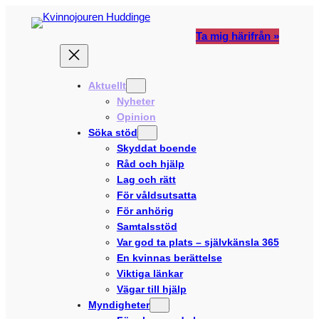
Hoppa
till
Ta mig härifrån »
innehåll
Aktuellt
Nyheter
Opinion
Söka stöd
Skyddat boende
Råd och hjälp
Lag och rätt
För våldsutsatta
För anhörig
Samtalsstöd
Var god ta plats – självkänsla 365
En kvinnas berättelse
Viktiga länkar
Vägar till hjälp
Myndigheter