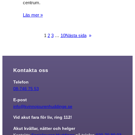
centrum.
Läs mer »
1
2
3
…
10
Nästa sida
»
Kontakta oss
Telefon
08-746 75 53
E-post
info@kvinnojourenhuddinge.se
Vid akut fara för liv, ring 112!
Akut kvällar, nätter och helger
Kontakta
Socialjouren Huddinge
på telefon
020-70 80 03