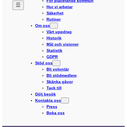
För placerande kommun
Hur vi arbetar
Säkerhet
Rutiner
Om oss
Vårt uppdrag
Historik
Mål och visioner
Statistik
GDPR
Stöd oss
Bli volontär
Bli stödmedlem
Skänka gåvor
Tack till
Dölj besök
Kontakta oss
Press
Boka oss