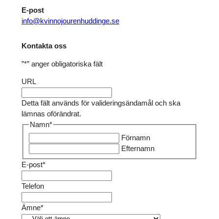
E-post
info@kvinnojourenhuddinge.se
Kontakta oss
”
*
” anger obligatoriska fält
URL
Detta fält används för valideringsändamål och ska
lämnas oförändrat.
Namn
*
Förnamn
Efternamn
E-post
*
Telefon
Ämne
*