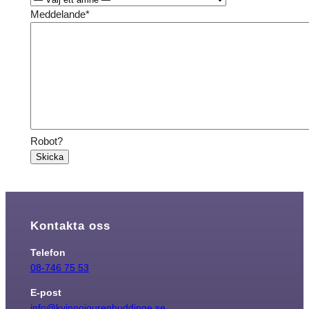
Meddelande
*
Robot?
Skicka
Kontakta oss
Telefon
08-746 75 53
E-post
info@kvinnojourenhuddinge.se