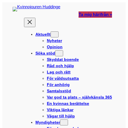
Hoppa
till
Ta mig härifrån »
innehåll
Aktuellt
Nyheter
Opinion
Söka stöd
Skyddat boende
Råd och hjälp
Lag och rätt
För våldsutsatta
För anhörig
Samtalsstöd
Var god ta plats – självkänsla 365
En kvinnas berättelse
Viktiga länkar
Vägar till hjälp
Myndigheter