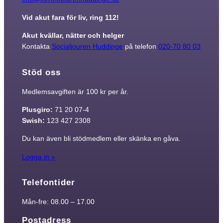
Vid akut fara för liv, ring 112!
Akut kvällar, nätter och helger
Kontakta
Socialjouren Huddinge
på telefon
020-70 80 03
Stöd oss
Medlemsavgiften är 100 kr per år.
Plusgiro:
71 20 07-4
Swish:
123 427 2308
Du kan även bli stödmedlem eller skänka en gåva.
Logga in »
Telefontider
Mån-fre: 08.00 – 17.00
Postadress