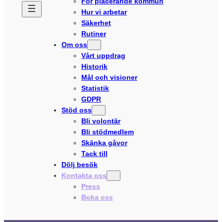
För placerande kommun
Hur vi arbetar
Säkerhet
Rutiner
Om oss
Vårt uppdrag
Historik
Mål och visioner
Statistik
GDPR
Stöd oss
Bli volontär
Bli stödmedlem
Skänka gåvor
Tack till
Dölj besök
Kontakta oss
Press
Boka oss