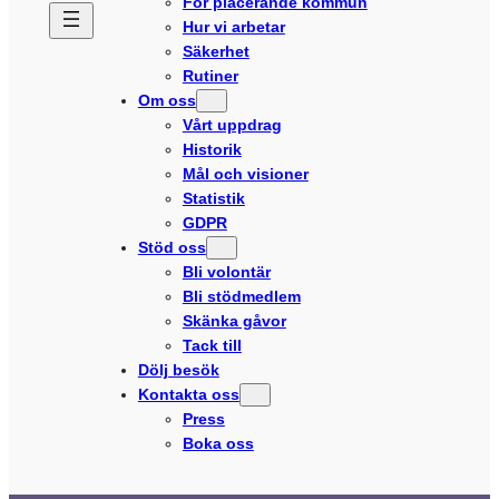
För placerande kommun
Hur vi arbetar
Säkerhet
Rutiner
Om oss
Vårt uppdrag
Historik
Mål och visioner
Statistik
GDPR
Stöd oss
Bli volontär
Bli stödmedlem
Skänka gåvor
Tack till
Dölj besök
Kontakta oss
Press
Boka oss