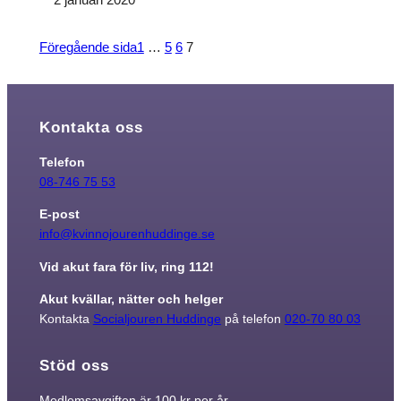
Föregående sida
1
…
5
6
7
Kontakta oss
Telefon
08-746 75 53
E-post
info@kvinnojourenhuddinge.se
Vid akut fara för liv, ring 112!
Akut kvällar, nätter och helger
Kontakta
Socialjouren Huddinge
på telefon
020-70 80 03
Stöd oss
Medlemsavgiften är 100 kr per år.