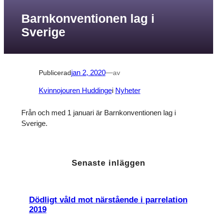
Barnkonventionen lag i
Sverige
Publicerad
jan 2, 2020
—
av
Kvinnojouren Huddinge
i
Nyheter
Från och med 1 januari är Barnkonventionen lag i
Sverige.
Senaste inläggen
Dödligt våld mot närstående i parrelation
2019