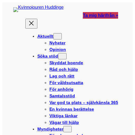
Hoppa
till
Ta mig härifrån »
innehåll
Aktuellt
Nyheter
Opinion
Söka stöd
Skyddat boende
Råd och hjälp
Lag och rätt
För våldsutsatta
För anhörig
Samtalsstöd
Var god ta plats – självkänsla 365
En kvinnas berättelse
Viktiga länkar
Vägar till hjälp
Myndigheter