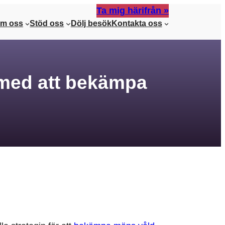
Ta mig härifrån »
m oss
Stöd oss
Dölj besök
Kontakta oss
 med att bekämpa