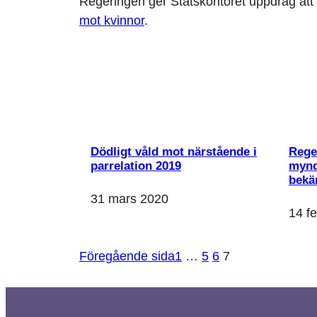
Regeringen ger Statskontoret uppdrag att 
mot kvinnor
.
Dödligt våld mot närstående i
Rege
parrelation 2019
mynd
bekä
31 mars 2020
14 f
Nödvändiga
Dessa kakor
Föregående sida
1
…
5
6
7
går inte att
välja bort. De
behövs för att
hemsidan
över huvud