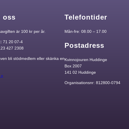
 oss
Telefontider
vgiften är 100 kr per år.
Mån-fre: 08.00 – 17.00
o:
71 20 07-4
Postadress
123 427 2308
ven bli stödmedlem eller skänka en
Kvinnojouren Huddinge
Box 2007
141 02 Huddinge
 »
Organisationsnr: 812800-0794