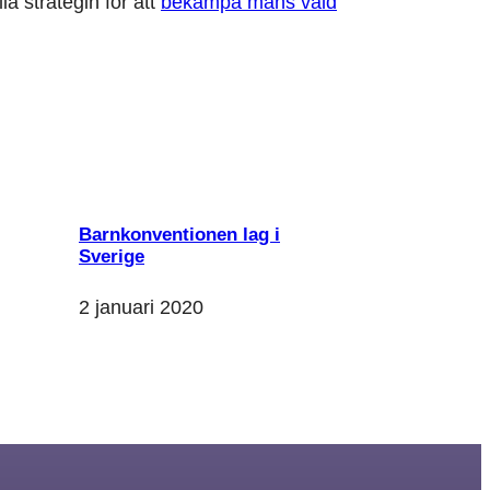
a strategin för att
bekämpa mäns våld
Barnkonventionen lag i
Sverige
2 januari 2020