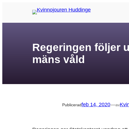
Hoppa
till
innehåll
Regeringen följer
mäns våld
feb 14, 2020
—
Kvi
Publicerad
av