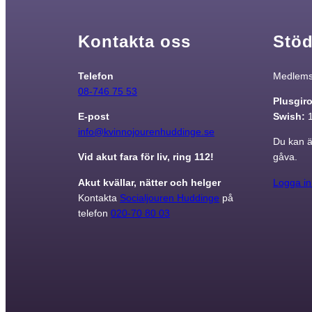
taget ska
fungera.
Kontakta oss
Stöd
Statistik
Telefon
Medlemsa
För att vi ska
08-746 75 53
Plusgir
kunna
E-post
Swish:
förbättra
info@kvinnojourenhuddinge.se
hemsidans
Du kan ä
funktionalitet
Vid akut fara för liv, ring 112!
gåva.
och
uppbyggnad,
Akut kvällar, nätter och helger
Logga in
baserat på
Kontakta
Socialjouren Huddinge
på
hur
telefon
020-70 80 03
hemsidan
används.
Upplevelse
För att vår