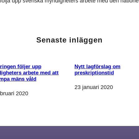
följa upp svenska myndigheters arbete med den nationell
Senaste inläggen
ringen följer upp
Nytt lagförslag om
igheters arbete med att
preskriptionstid
mpa mäns våld
23 januari 2020
ebruari 2020