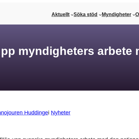
Aktuellt
Söka stöd
Myndigheter
O
 upp myndigheters arbete
nnojouren Huddinge
i
Nyheter