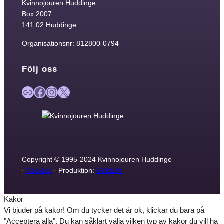
Kvinnojouren Huddinge
Box 2007
141 02 Huddinge
Organisationsnr: 812800-0794
Följ oss
Länk
Facebook
Instagram
X
Copyright © 1995-2024 Kvinnojouren Huddinge
·
Cookies
· Produktion:
GoldLife
Kakor
Vi bjuder på kakor! Om du tycker det är ok, klickar du bara på
"Acceptera alla". Du kan såklart välja vilken typ av kakor du vill ha