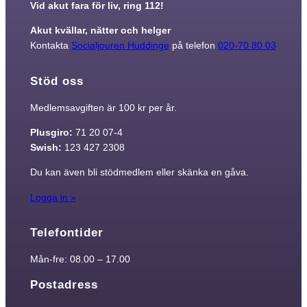
Vid akut fara för liv, ring 112!
Akut kvällar, nätter och helger
Kontakta
Socialjouren Huddinge
på telefon
020-70 80 03
Stöd oss
Medlemsavgiften är 100 kr per år.
Plusgiro:
71 20 07-4
Swish:
123 427 2308
Du kan även bli stödmedlem eller skänka en gåva.
Logga in »
Telefontider
Mån-fre: 08.00 – 17.00
Postadress