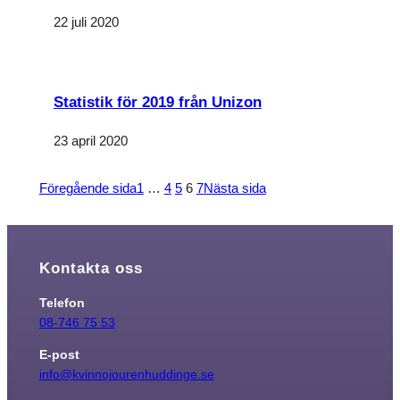
22 juli 2020
Statistik för 2019 från Unizon
23 april 2020
Föregående sida
1
…
4
5
6
7
Nästa sida
Kontakta oss
Telefon
08-746 75 53
E-post
info@kvinnojourenhuddinge.se