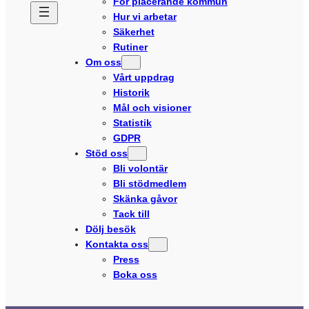
För placerande kommun
Hur vi arbetar
Säkerhet
Rutiner
Om oss
Vårt uppdrag
Historik
Mål och visioner
Statistik
GDPR
Stöd oss
Bli volontär
Bli stödmedlem
Skänka gåvor
Tack till
Dölj besök
Kontakta oss
Press
Boka oss