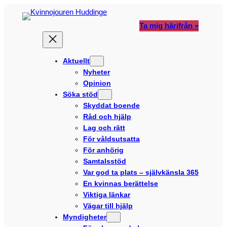
Hoppa
till
Ta mig härifrån »
innehåll
Aktuellt
Nyheter
Opinion
Söka stöd
Skyddat boende
Råd och hjälp
Lag och rätt
För våldsutsatta
För anhörig
Samtalsstöd
Var god ta plats – självkänsla 365
En kvinnas berättelse
Viktiga länkar
Vägar till hjälp
Myndigheter